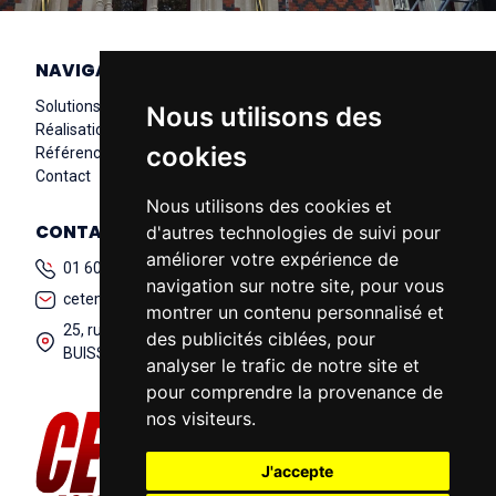
NAVIGATION
Solutions
Nous utilisons des
Réalisations
cookies
Références
Contact
Nous utilisons des cookies et
CONTACT
d'autres technologies de suivi pour
améliorer votre expérience de
01 60 13 95 65
navigation sur notre site, pour vous
cetem@cetem-acoustique.fr
montrer un contenu personnalisé et
25, rue des Petits Ruisseaux 91 370 VERRIERES LE
des publicités ciblées, pour
BUISSON
analyser le trafic de notre site et
pour comprendre la provenance de
nos visiteurs.
J'accepte